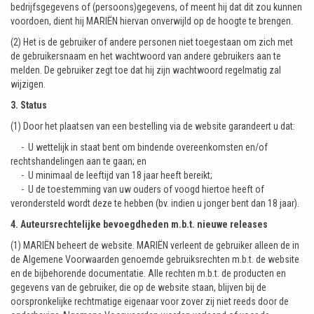
bedrijfsgegevens of (persoons)gegevens, of meent hij dat dit zou kunnen
voordoen, dient hij MARIËN hiervan onverwijld op de hoogte te brengen.
(2) Het is de gebruiker of andere personen niet toegestaan om zich met
de gebruikersnaam en het wachtwoord van andere gebruikers aan te
melden. De gebruiker zegt toe dat hij zijn wachtwoord regelmatig zal
wijzigen.
3. Status
(1) Door het plaatsen van een bestelling via de website garandeert u dat:
- U wettelijk in staat bent om bindende overeenkomsten en/of
rechtshandelingen aan te gaan; en
- U minimaal de leeftijd van 18 jaar heeft bereikt;
- U de toestemming van uw ouders of voogd hiertoe heeft of
verondersteld wordt deze te hebben
(bv. indien u jonger bent dan 18 jaar).
4. Auteursrechtelijke bevoegdheden m.b.t. nieuwe releases
(1) MARIËN beheert de website. MARIËN verleent de gebruiker alleen de in
de Algemene Voorwaarden genoemde gebruiksrechten m.b.t. de website
en de bijbehorende documentatie. Alle rechten m.b.t. de producten en
gegevens van de gebruiker, die op de website staan, blijven bij de
oorspronkelijke rechtmatige eigenaar voor zover zij niet reeds door de