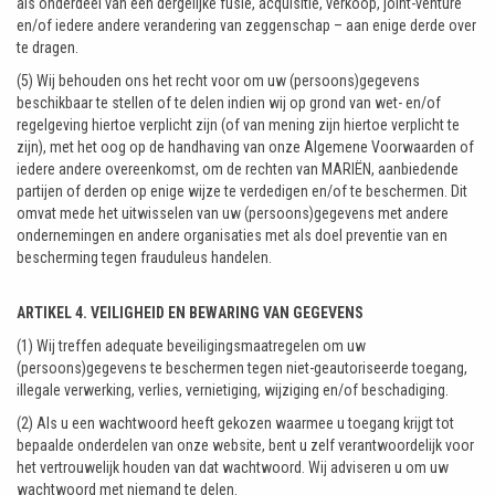
als onderdeel van een dergelijke fusie, acquisitie, verkoop, joint-venture
en/of iedere andere verandering van zeggenschap – aan enige derde over
te dragen.
(5) Wij behouden ons het recht voor om uw (persoons)gegevens
beschikbaar te stellen of te delen indien wij op grond van wet- en/of
regelgeving hiertoe verplicht zijn (of van mening zijn hiertoe verplicht te
zijn), met het oog op de handhaving van onze Algemene Voorwaarden of
iedere andere overeenkomst, om de rechten van MARIËN, aanbiedende
partijen of derden op enige wijze te verdedigen en/of te beschermen. Dit
omvat mede het uitwisselen van uw (persoons)gegevens met andere
ondernemingen en andere organisaties met als doel preventie van en
bescherming tegen frauduleus handelen.
ARTIKEL 4. VEILIGHEID EN BEWARING VAN GEGEVENS
(1) Wij treffen adequate beveiligingsmaatregelen om uw
(persoons)gegevens te beschermen tegen niet-geautoriseerde toegang,
illegale verwerking, verlies, vernietiging, wijziging en/of beschadiging.
(2) Als u een wachtwoord heeft gekozen waarmee u toegang krijgt tot
bepaalde onderdelen van onze website, bent u zelf verantwoordelijk voor
het vertrouwelijk houden van dat wachtwoord. Wij adviseren u om uw
wachtwoord met niemand te delen.