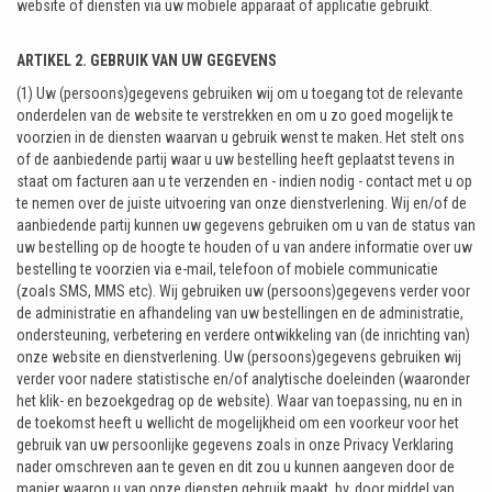
website of diensten via uw mobiele apparaat of applicatie gebruikt.
ARTIKEL 2. GEBRUIK VAN UW GEGEVENS
(1) Uw (persoons)gegevens gebruiken wij om u toegang tot de relevante
onderdelen van de website te verstrekken en om u zo goed mogelijk te
voorzien in de diensten waarvan u gebruik wenst te maken. Het stelt ons
of de aanbiedende partij waar u uw bestelling heeft geplaatst tevens in
staat om facturen aan u te verzenden en - indien nodig - contact met u op
te nemen over de juiste uitvoering van onze dienstverlening. Wij en/of de
aanbiedende partij kunnen uw gegevens gebruiken om u van de status van
uw bestelling op de hoogte te houden of u van andere informatie over uw
bestelling te voorzien via e-mail, telefoon of mobiele communicatie
(zoals SMS, MMS etc). Wij gebruiken uw (persoons)gegevens verder voor
de administratie en afhandeling van uw bestellingen en de administratie,
ondersteuning, verbetering en verdere ontwikkeling van (de inrichting van)
onze website en dienstverlening. Uw (persoons)gegevens gebruiken wij
verder voor nadere statistische en/of analytische doeleinden (waaronder
het klik- en bezoekgedrag op de website). Waar van toepassing, nu en in
de toekomst heeft u wellicht de mogelijkheid om een voorkeur voor het
gebruik van uw persoonlijke gegevens zoals in onze Privacy Verklaring
nader omschreven aan te geven en dit zou u kunnen aangeven door de
manier waarop u van onze diensten gebruik maakt, bv. door middel van