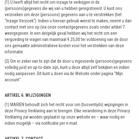
(1) U heeft altijd het recht om inzage te verkrijgen in de
(persoons)gegevens die wij van u hebben geregistreerd. U kunt ons
verzoeken om deze (persoons) gegevens aan u te verstrekken (het
"Inzage Verzoek"). Indien u hiervan gebruik wenst te maken, neemt u dan
contact met ons op (via onze contactgegevens zoals onder artikel 7
weergegeven. In een dergelijk geval hebben wij het recht om een
vergoeding te vragen van maximaal € 25,00 ter voldoening van de door
ons gemaakte administratieve kosten voor het verstrekken van deze
informatie.
(2) Om er zeker van te zijn dat de door u ingevoerde (persoons)gegevens
volledig juist en up-to-date zijn, kunt u deze altijd zelf bekijken en indien
nodig aanpassen. Dit kunt u doen via de Website onder pagina "Mijn
account".
ARTIKEL 6. WIJZIGINGEN
(1) MARIËN behoudt zich het recht voor om (tussentijds) wijzigingen in
deze Privacy Verklaring aan te brengen. Elke verandering in deze Privacy
Verklaring zal worden geplaatst op onze website en – waar nodig en
indien mogelijk – via notificatie per e-mail.
ARTIKEL 7. CONTACT