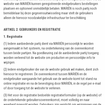
website van MARIËN kunnen geregistreerde eindgebruikers bestellingen
plaatsen en optioneel onmiddellijk betalen. MARIËN is noch partij noch
bemiddelaar bij deze gegevensuitwisseling maar stelt de gebruikers
alleen de hiervoor noodzakelijke infrastructuur ter beschikking.
ARTIKEL 2. GEBRUIKERS EN REGISTRATIE
1. Registratie
(1) Iedere aanbiedende partij dient via MARIËN persoonlijk te worden
aangemaakt in het systeem, na ondertekening van de overeenkomst
tussen beide partijen. Na goedkeuring zal de aanbiedende partij toegang
worden verleend tot de website om producten en persoonlijke info te
wijzigen.
(2) Iedere eindgebruiker die van de website gebruik wil maken, dient zich
hiervoor te registreren. De overeenkomst tussen MARIËN en de
eindgebruiker aangaande het gebruik van de website komt tot stand na
online registratie en na de bevestiging door MARIËN, in de regel per e-mail
of door toegang tot de website te verlenen.
(3) Het voor de registratie bedoelde registratieformulier (op de website) of
de ondertekende gebruikersovereenkomst, moet volledig en naar
waarheid ingevuld worden. Gebruikers zijn verplicht om wijzigingen van de