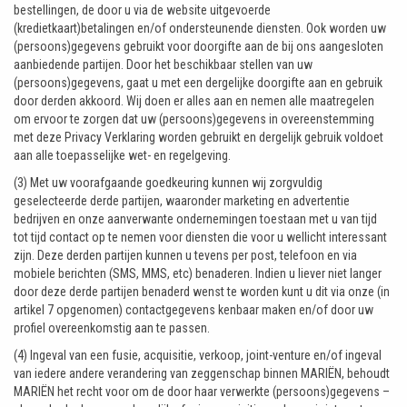
bestellingen, de door u via de website uitgevoerde
(kredietkaart)betalingen en/of ondersteunende diensten. Ook worden uw
(persoons)gegevens gebruikt voor doorgifte aan de bij ons aangesloten
aanbiedende partijen. Door het beschikbaar stellen van uw
(persoons)gegevens, gaat u met een dergelijke doorgifte aan en gebruik
door derden akkoord. Wij doen er alles aan en nemen alle maatregelen
om ervoor te zorgen dat uw (persoons)gegevens in overeenstemming
met deze Privacy Verklaring worden gebruikt en dergelijk gebruik voldoet
aan alle toepasselijke wet- en regelgeving.
(3) Met uw voorafgaande goedkeuring kunnen wij zorgvuldig
geselecteerde derde partijen, waaronder marketing en advertentie
bedrijven en onze aanverwante ondernemingen toestaan met u van tijd
tot tijd contact op te nemen voor diensten die voor u wellicht interessant
zijn. Deze derden partijen kunnen u tevens per post, telefoon en via
mobiele berichten (SMS, MMS, etc) benaderen. Indien u liever niet langer
door deze derde partijen benaderd wenst te worden kunt u dit via onze (in
artikel 7 opgenomen) contactgegevens kenbaar maken en/of door uw
profiel overeenkomstig aan te passen.
(4) Ingeval van een fusie, acquisitie, verkoop, joint-venture en/of ingeval
van iedere andere verandering van zeggenschap binnen MARIËN, behoudt
MARIËN het recht voor om de door haar verwerkte (persoons)gegevens –