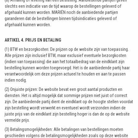
(8) Afhaling of levering van een bestelling: Aanbiedende partijen geven
slechts een indicatie van de tijd waarop de bestellingen geleverd of
afgehaald kunnen worden. MARIËN noch de aanbiedende partijen
garanderen dat de bestellingen binnen tijdsindicaties geleverd of
afgehaald kunnen worden.
ARTIKEL 4. PRIJS EN BETALING
(1) BTW en bezorgkosten: De prijzen op de website zijn van toepassing.
Alle prijzen zijn inclusief BTW, maar exclusief eventuele bezorgkosten
(indien van toepassing) die aan het totaalbedrag van de eindklant zijn
bestelling kunnen worden toegevoegd. Het is de aanbiedende partij haar
verantwoordelijk om deze prijzen actueel te houden en aan te passen
indien nodig.
(2) Onjuiste prijzen: De website bevat een groot aantal producten en
diensten. Het is altijd mogelijk dat sommige prijzen niet juist of correct
zijn. De aanbiedende partij dient de eindklant op de hoogte stellen voordat
zijn bestelling wordt verwerkt en eventueel wordt verzonden indien de
juiste prijs van de eindklant zijn bestelling hoger is dan de op de website
vermelde prijs.
(3) Betalingsmogelijkheden: Alle betalingen van bestellingen moeten
geschieden volgens de betalingsmogelijkheden zoals op deze website