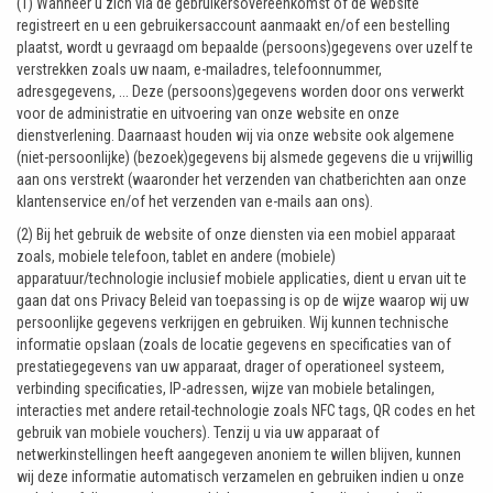
(1) Wanneer u zich via de gebruikersovereenkomst of de website
registreert en u een gebruikersaccount aanmaakt en/of een bestelling
plaatst, wordt u gevraagd om bepaalde (persoons)gegevens over uzelf te
verstrekken zoals uw naam, e-mailadres, telefoonnummer,
adresgegevens, ... Deze (persoons)gegevens worden door ons verwerkt
voor de administratie en uitvoering van onze website en onze
dienstverlening. Daarnaast houden wij via onze website ook algemene
(niet-persoonlijke) (bezoek)gegevens bij alsmede gegevens die u vrijwillig
aan ons verstrekt (waaronder het verzenden van chatberichten aan onze
klantenservice en/of het verzenden van e-mails aan ons).
(2) Bij het gebruik de website of onze diensten via een mobiel apparaat
zoals, mobiele telefoon, tablet en andere (mobiele)
apparatuur/technologie inclusief mobiele applicaties, dient u ervan uit te
gaan dat ons Privacy Beleid van toepassing is op de wijze waarop wij uw
persoonlijke gegevens verkrijgen en gebruiken. Wij kunnen technische
informatie opslaan (zoals de locatie gegevens en specificaties van of
prestatiegegevens van uw apparaat, drager of operationeel systeem,
verbinding specificaties, IP-adressen, wijze van mobiele betalingen,
interacties met andere retail-technologie zoals NFC tags, QR codes en het
gebruik van mobiele vouchers). Tenzij u via uw apparaat of
netwerkinstellingen heeft aangegeven anoniem te willen blijven, kunnen
wij deze informatie automatisch verzamelen en gebruiken indien u onze