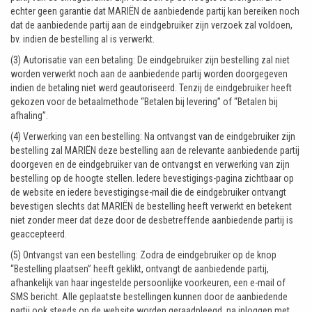
echter geen garantie dat MARIËN de aanbiedende partij kan bereiken noch
dat de aanbiedende partij aan de eindgebruiker zijn verzoek zal voldoen,
bv. indien de bestelling al is verwerkt.
(3) Autorisatie van een betaling: De eindgebruiker zijn bestelling zal niet
worden verwerkt noch aan de aanbiedende partij worden doorgegeven
indien de betaling niet werd geautoriseerd. Tenzij de eindgebruiker heeft
gekozen voor de betaalmethode “Betalen bij levering” of “Betalen bij
afhaling”.
(4) Verwerking van een bestelling: Na ontvangst van de eindgebruiker zijn
bestelling zal MARIËN deze bestelling aan de relevante aanbiedende partij
doorgeven en de eindgebruiker van de ontvangst en verwerking van zijn
bestelling op de hoogte stellen. Iedere bevestigings-pagina zichtbaar op
de website en iedere bevestigingse-mail die de eindgebruiker ontvangt
bevestigen slechts dat MARIËN de bestelling heeft verwerkt en betekent
niet zonder meer dat deze door de desbetreffende aanbiedende partij is
geaccepteerd.
(5) Ontvangst van een bestelling: Zodra de eindgebruiker op de knop
“Bestelling plaatsen” heeft geklikt, ontvangt de aanbiedende partij,
afhankelijk van haar ingestelde persoonlijke voorkeuren, een e-mail of
SMS bericht. Alle geplaatste bestellingen kunnen door de aanbiedende
partij ook steeds op de website worden geraadpleegd, na inloggen met