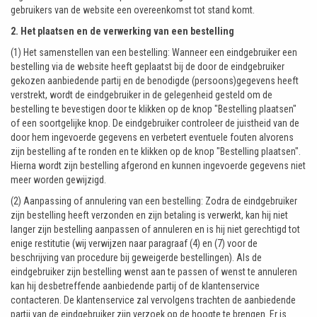
gebruikers van de website een overeenkomst tot stand komt.
2. Het plaatsen en de verwerking van een bestelling
(1) Het samenstellen van een bestelling: Wanneer een eindgebruiker een
bestelling via de website heeft geplaatst bij de door de eindgebruiker
gekozen aanbiedende partij en de benodigde (persoons)gegevens heeft
verstrekt, wordt de eindgebruiker in de gelegenheid gesteld om de
bestelling te bevestigen door te klikken op de knop "Bestelling plaatsen"
of een soortgelijke knop. De eindgebruiker controleer de juistheid van de
door hem ingevoerde gegevens en verbetert eventuele fouten alvorens
zijn bestelling af te ronden en te klikken op de knop "Bestelling plaatsen".
Hierna wordt zijn bestelling afgerond en kunnen ingevoerde gegevens niet
meer worden gewijzigd.
(2) Aanpassing of annulering van een bestelling: Zodra de eindgebruiker
zijn bestelling heeft verzonden en zijn betaling is verwerkt, kan hij niet
langer zijn bestelling aanpassen of annuleren en is hij niet gerechtigd tot
enige restitutie (wij verwijzen naar paragraaf (4) en (7) voor de
beschrijving van procedure bij geweigerde bestellingen). Als de
eindgebruiker zijn bestelling wenst aan te passen of wenst te annuleren
kan hij desbetreffende aanbiedende partij of de klantenservice
contacteren. De klantenservice zal vervolgens trachten de aanbiedende
partij van de eindgebruiker zijn verzoek op de hoogte te brengen. Er is