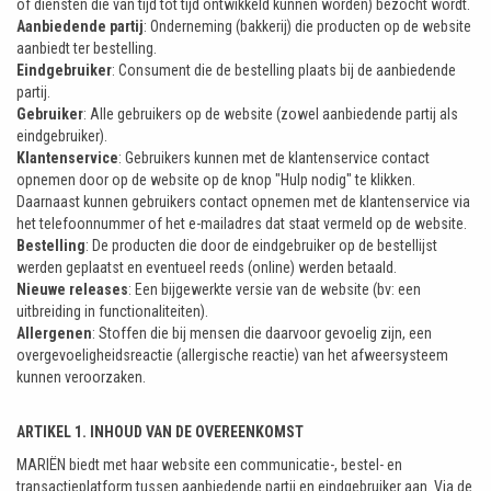
of diensten die van tijd tot tijd ontwikkeld kunnen worden) bezocht wordt.
Aanbiedende partij
: Onderneming (bakkerij) die producten op de website
aanbiedt ter bestelling.
Eindgebruiker
: Consument die de bestelling plaats bij de aanbiedende
partij.
Gebruiker
: Alle gebruikers op de website (zowel aanbiedende partij als
eindgebruiker).
Klantenservice
: Gebruikers kunnen met de klantenservice contact
opnemen door op de website op de knop "Hulp nodig" te klikken.
Daarnaast kunnen gebruikers contact opnemen met de klantenservice via
het telefoonnummer of het e-mailadres dat staat vermeld op de website.
Bestelling
: De producten die door de eindgebruiker op de bestellijst
werden geplaatst en eventueel reeds (online) werden betaald.
Nieuwe releases
: Een bijgewerkte versie van de website (bv: een
uitbreiding in functionaliteiten).
Allergenen
: Stoffen die bij mensen die daarvoor gevoelig zijn, een
overgevoeligheidsreactie (allergische reactie) van het afweersysteem
kunnen veroorzaken.
ARTIKEL 1. INHOUD VAN DE OVEREENKOMST
MARIËN biedt met haar website een communicatie-, bestel- en
transactieplatform tussen aanbiedende partij en eindgebruiker aan. Via de