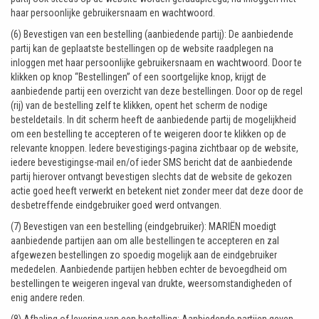
haar persoonlijke gebruikersnaam en wachtwoord.
(6) Bevestigen van een bestelling (aanbiedende partij): De aanbiedende
partij kan de geplaatste bestellingen op de website raadplegen na
inloggen met haar persoonlijke gebruikersnaam en wachtwoord. Door te
klikken op knop “Bestellingen” of een soortgelijke knop, krijgt de
aanbiedende partij een overzicht van deze bestellingen. Door op de regel
(rij) van de bestelling zelf te klikken, opent het scherm de nodige
besteldetails. In dit scherm heeft de aanbiedende partij de mogelijkheid
om een bestelling te accepteren of te weigeren door te klikken op de
relevante knoppen. Iedere bevestigings-pagina zichtbaar op de website,
iedere bevestigingse-mail en/of ieder SMS bericht dat de aanbiedende
partij hierover ontvangt bevestigen slechts dat de website de gekozen
actie goed heeft verwerkt en betekent niet zonder meer dat deze door de
desbetreffende eindgebruiker goed werd ontvangen.
(7) Bevestigen van een bestelling (eindgebruiker): MARIËN moedigt
aanbiedende partijen aan om alle bestellingen te accepteren en zal
afgewezen bestellingen zo spoedig mogelijk aan de eindgebruiker
mededelen. Aanbiedende partijen hebben echter de bevoegdheid om
bestellingen te weigeren ingeval van drukte, weersomstandigheden of
enig andere reden.