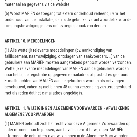
materiaal en gegevens via de website.
(6) Wordt MARIËN de toegang tot extern onderhoud verleend, i.v.m. het
onderhoud van de installatie, dan is de gebruiker verantwoordelijk voor de
toegangsbeveiliging jegens onbevoegd gebruik van derden.
ARTIKEL 10. MEDEDELINGEN
(1) Alle wettelijk relevante mededelingen (bv. aankondiging van
faillissement, naamswijziging, ontslagen van zaakvoerders, …) van de
gebruikers aan MARIËN moeten aangetekend per post worden verzonden.
Wettelijk relevante mededelingen van MARIËN aan de gebruikers worden
naar het bij de registratie opgegeven e-mailadres of postadres gestuurd.
E-mailberichten van MARIËN aan de gebruikers worden als ontvangen
beschouwd, indien zij niet binnen 48 uur na verzending zijn teruggestuurd
met als reden dat het e-mailadres ongeldig is.
ARTIKEL 11. WIJZIGINGEN ALGEMENE VOORWAARDEN - AFWIJKENDE
ALGEMENE VOORWAARDEN
(1) MARIËN behoudt zich het recht voor deze Algemene Voorwaarden op
ieder moment aan te passen, aan te vullen en/of te wijzigen. MARIËN
informeert de gebruikers over wijzigingen in de Algemene Voorwaarden