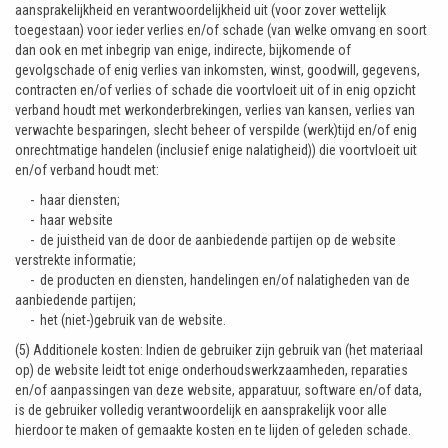
aansprakelijkheid en verantwoordelijkheid uit (voor zover wettelijk
toegestaan) voor ieder verlies en/of schade (van welke omvang en soort
dan ook en met inbegrip van enige, indirecte, bijkomende of
gevolgschade of enig verlies van inkomsten, winst, goodwill, gegevens,
contracten en/of verlies of schade die voortvloeit uit of in enig opzicht
verband houdt met werkonderbrekingen, verlies van kansen, verlies van
verwachte besparingen, slecht beheer of verspilde (werk)tijd en/of enig
onrechtmatige handelen (inclusief enige nalatigheid)) die voortvloeit uit
en/of verband houdt met:
- haar diensten;
- haar website
- de juistheid van de door de aanbiedende partijen op de website
verstrekte informatie;
- de producten en diensten, handelingen en/of nalatigheden van de
aanbiedende partijen;
- het (niet-)gebruik van de website.
(5) Additionele kosten: Indien de gebruiker zijn gebruik van (het materiaal
op) de website leidt tot enige onderhoudswerkzaamheden, reparaties
en/of aanpassingen van deze website, apparatuur, software en/of data,
is de gebruiker volledig verantwoordelijk en aansprakelijk voor alle
hierdoor te maken of gemaakte kosten en te lijden of geleden schade.