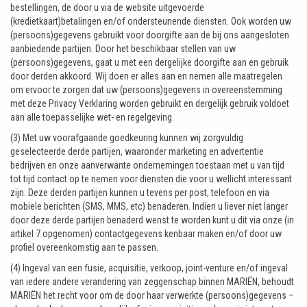
bestellingen, de door u via de website uitgevoerde
(kredietkaart)betalingen en/of ondersteunende diensten. Ook worden uw
(persoons)gegevens gebruikt voor doorgifte aan de bij ons aangesloten
aanbiedende partijen. Door het beschikbaar stellen van uw
(persoons)gegevens, gaat u met een dergelijke doorgifte aan en gebruik
door derden akkoord. Wij doen er alles aan en nemen alle maatregelen
om ervoor te zorgen dat uw (persoons)gegevens in overeenstemming
met deze Privacy Verklaring worden gebruikt en dergelijk gebruik voldoet
aan alle toepasselijke wet- en regelgeving.
(3) Met uw voorafgaande goedkeuring kunnen wij zorgvuldig
geselecteerde derde partijen, waaronder marketing en advertentie
bedrijven en onze aanverwante ondernemingen toestaan met u van tijd
tot tijd contact op te nemen voor diensten die voor u wellicht interessant
zijn. Deze derden partijen kunnen u tevens per post, telefoon en via
mobiele berichten (SMS, MMS, etc) benaderen. Indien u liever niet langer
door deze derde partijen benaderd wenst te worden kunt u dit via onze (in
artikel 7 opgenomen) contactgegevens kenbaar maken en/of door uw
profiel overeenkomstig aan te passen.
(4) Ingeval van een fusie, acquisitie, verkoop, joint-venture en/of ingeval
van iedere andere verandering van zeggenschap binnen MARIËN, behoudt
MARIËN het recht voor om de door haar verwerkte (persoons)gegevens –