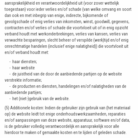
aansprakelijkheid en verantwoordelijkheid uit (voor zover wettelijk
toegestaan) voor ieder verlies en/of schade (van welke omvang en soort
dan ook en met inbegrip van enige, indirecte, bijkomende of
gevolgschade of enig verlies van inkomsten, winst, goodwill, gegevens,
contracten en/of verlies of schade die voortvloeit uit of in enig opzicht
verband houdt met werkonderbrekingen, verlies van kansen, verlies van
verwachte besparingen, slecht beheer of verspilde (werk)tijd en/of enig
onrechtmatige handelen (inclusief enige nalatigheid)) die voortvloeit uit
en/of verband houdt met:
- haar diensten;
- haar website
- de juistheid van de door de aanbiedende partijen op de website
verstrekte informatie;
- de producten en diensten, handelingen en/of nalatigheden van de
aanbiedende partijen;
- het (niet-)gebruik van de website.
(5) Additionele kosten: Indien de gebruiker zijn gebruik van (het materiaal
op) de website leidt tot enige onderhoudswerkzaamheden, reparaties
en/of aanpassingen van deze website, apparatuur, software en/of data,
is de gebruiker volledig verantwoordelijk en aansprakelijk voor alle
hierdoor te maken of gemaakte kosten en te lijden of geleden schade.