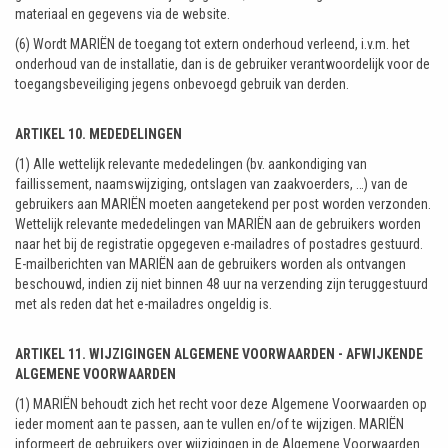
materiaal en gegevens via de website.
(6) Wordt MARIËN de toegang tot extern onderhoud verleend, i.v.m. het
onderhoud van de installatie, dan is de gebruiker verantwoordelijk voor de
toegangsbeveiliging jegens onbevoegd gebruik van derden.
ARTIKEL 10. MEDEDELINGEN
(1) Alle wettelijk relevante mededelingen (bv. aankondiging van
faillissement, naamswijziging, ontslagen van zaakvoerders, …) van de
gebruikers aan MARIËN moeten aangetekend per post worden verzonden.
Wettelijk relevante mededelingen van MARIËN aan de gebruikers worden
naar het bij de registratie opgegeven e-mailadres of postadres gestuurd.
E-mailberichten van MARIËN aan de gebruikers worden als ontvangen
beschouwd, indien zij niet binnen 48 uur na verzending zijn teruggestuurd
met als reden dat het e-mailadres ongeldig is.
ARTIKEL 11. WIJZIGINGEN ALGEMENE VOORWAARDEN - AFWIJKENDE
ALGEMENE VOORWAARDEN
(1) MARIËN behoudt zich het recht voor deze Algemene Voorwaarden op
ieder moment aan te passen, aan te vullen en/of te wijzigen. MARIËN
informeert de gebruikers over wijzigingen in de Algemene Voorwaarden