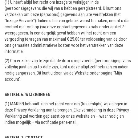
(1) U heeft altijd het recht om inzage te verkrijgen in de
(persoons)gegevens die wij van u hebben geregistreerd. U kunt ons
verzoeken om deze (persoons) gegevens aan u te verstrekken (het
"Inzage Verzoek"). Indien u hiervan gebruik wenst te maken, neemt u dan
contact met ons op (via onze contactgegevens zoals onder artikel 7
weergegeven. In een dergelijk geval hebben wij het recht om een
vergoeding te vragen van maximaal € 25,00 ter voldoening van de door
ons gemaakte administratieve kosten voor het verstrekken van deze
informatie.
(2) Om er zeker van te zijn dat de door u ingevoerde (persoons)gegevens
volledig juist en up-to-date zijn, kunt u deze altijd zelf bekijken en indien
nodig aanpassen. Dit kunt u doen via de Website onder pagina "Mijn
account".
ARTIKEL 6. WIJZIGINGEN
(1) MARIËN behoudt zich het recht voor om (tussentijds) wijzigingen in
deze Privacy Verklaring aan te brengen. Elke verandering in deze Privacy
Verklaring zal worden geplaatst op onze website en – waar nodig en
indien mogelijk – via notificatie per e-mail.
ARTIKEL 7. CONTACT