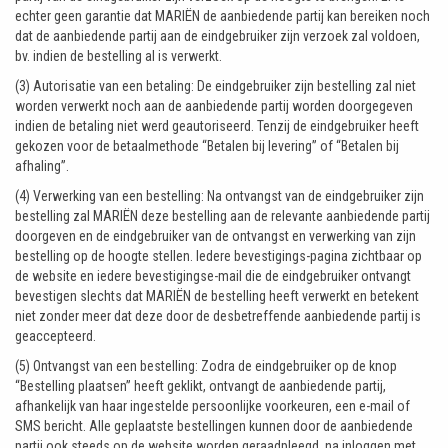
echter geen garantie dat MARIËN de aanbiedende partij kan bereiken noch
dat de aanbiedende partij aan de eindgebruiker zijn verzoek zal voldoen,
bv. indien de bestelling al is verwerkt.
(3) Autorisatie van een betaling: De eindgebruiker zijn bestelling zal niet
worden verwerkt noch aan de aanbiedende partij worden doorgegeven
indien de betaling niet werd geautoriseerd. Tenzij de eindgebruiker heeft
gekozen voor de betaalmethode “Betalen bij levering” of “Betalen bij
afhaling”.
(4) Verwerking van een bestelling: Na ontvangst van de eindgebruiker zijn
bestelling zal MARIËN deze bestelling aan de relevante aanbiedende partij
doorgeven en de eindgebruiker van de ontvangst en verwerking van zijn
bestelling op de hoogte stellen. Iedere bevestigings-pagina zichtbaar op
de website en iedere bevestigingse-mail die de eindgebruiker ontvangt
bevestigen slechts dat MARIËN de bestelling heeft verwerkt en betekent
niet zonder meer dat deze door de desbetreffende aanbiedende partij is
geaccepteerd.
(5) Ontvangst van een bestelling: Zodra de eindgebruiker op de knop
“Bestelling plaatsen” heeft geklikt, ontvangt de aanbiedende partij,
afhankelijk van haar ingestelde persoonlijke voorkeuren, een e-mail of
SMS bericht. Alle geplaatste bestellingen kunnen door de aanbiedende
partij ook steeds op de website worden geraadpleegd, na inloggen met