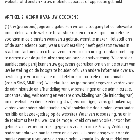
website of diensten via uw mobiele apparaat of applicatie gebruikt.
ARTIKEL 2. GEBRUIK VAN UW GEGEVENS
(1) Uw (persoons)gegevens gebruiken wij om u toegang tot de relevante
onderdelen van de website te verstrekken en om u zo goed mogelijk te
voorzien in de diensten waarvan u gebruik wenst te maken. Het stelt ons
of de aanbiedende partij waar u uw bestelling heeft geplaatst tevens in
staat om facturen aan u te verzenden en - indien nodig - contact met u op
te nemen over de juiste uitvoering van onze dienstverlening. Wij en/of de
aanbiedende partij kunnen uw gegevens gebruiken om u van de status van
uw bestelling op de hoogte te houden of u van andere informatie over uw
bestelling te voorzien via e-mail, telefoon of mobiele communicatie
(zoals SMS, MMS etc). Wij gebruiken uw (persoons)gegevens verder voor
de administratie en afhandeling van uw bestellingen en de administratie,
ondersteuning, verbetering en verdere ontwikkeling van (de inrichting van)
onze website en dienstverlening. Uw (persoons)gegevens gebruiken wij
verder voor nadere statistische en/of analytische doeleinden (waaronder
het klik- en bezoekgedrag op de website). Waar van toepassing, nu en in
de toekomst heeft u wellicht de mogelijkheid om een voorkeur voor het
gebruik van uw persoonlijke gegevens zoals in onze Privacy Verklaring
nader omschreven aan te geven en dit zou u kunnen aangeven door de
manier waarop u van onze diensten gebruik maakt, bv. door middel van