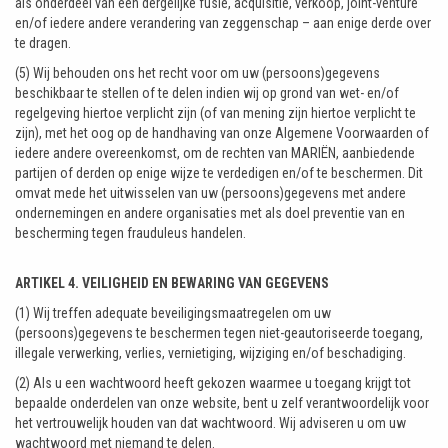
als onderdeel van een dergelijke fusie, acquisitie, verkoop, joint-venture
en/of iedere andere verandering van zeggenschap – aan enige derde over
te dragen.
(5) Wij behouden ons het recht voor om uw (persoons)gegevens
beschikbaar te stellen of te delen indien wij op grond van wet- en/of
regelgeving hiertoe verplicht zijn (of van mening zijn hiertoe verplicht te
zijn), met het oog op de handhaving van onze Algemene Voorwaarden of
iedere andere overeenkomst, om de rechten van MARIËN, aanbiedende
partijen of derden op enige wijze te verdedigen en/of te beschermen. Dit
omvat mede het uitwisselen van uw (persoons)gegevens met andere
ondernemingen en andere organisaties met als doel preventie van en
bescherming tegen frauduleus handelen.
ARTIKEL 4. VEILIGHEID EN BEWARING VAN GEGEVENS
(1) Wij treffen adequate beveiligingsmaatregelen om uw
(persoons)gegevens te beschermen tegen niet-geautoriseerde toegang,
illegale verwerking, verlies, vernietiging, wijziging en/of beschadiging.
(2) Als u een wachtwoord heeft gekozen waarmee u toegang krijgt tot
bepaalde onderdelen van onze website, bent u zelf verantwoordelijk voor
het vertrouwelijk houden van dat wachtwoord. Wij adviseren u om uw
wachtwoord met niemand te delen.