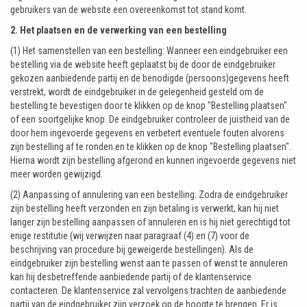
gebruikers van de website een overeenkomst tot stand komt.
2. Het plaatsen en de verwerking van een bestelling
(1) Het samenstellen van een bestelling: Wanneer een eindgebruiker een
bestelling via de website heeft geplaatst bij de door de eindgebruiker
gekozen aanbiedende partij en de benodigde (persoons)gegevens heeft
verstrekt, wordt de eindgebruiker in de gelegenheid gesteld om de
bestelling te bevestigen door te klikken op de knop "Bestelling plaatsen"
of een soortgelijke knop. De eindgebruiker controleer de juistheid van de
door hem ingevoerde gegevens en verbetert eventuele fouten alvorens
zijn bestelling af te ronden en te klikken op de knop "Bestelling plaatsen".
Hierna wordt zijn bestelling afgerond en kunnen ingevoerde gegevens niet
meer worden gewijzigd.
(2) Aanpassing of annulering van een bestelling: Zodra de eindgebruiker
zijn bestelling heeft verzonden en zijn betaling is verwerkt, kan hij niet
langer zijn bestelling aanpassen of annuleren en is hij niet gerechtigd tot
enige restitutie (wij verwijzen naar paragraaf (4) en (7) voor de
beschrijving van procedure bij geweigerde bestellingen). Als de
eindgebruiker zijn bestelling wenst aan te passen of wenst te annuleren
kan hij desbetreffende aanbiedende partij of de klantenservice
contacteren. De klantenservice zal vervolgens trachten de aanbiedende
partij van de eindgebruiker zijn verzoek op de hoogte te brengen. Er is