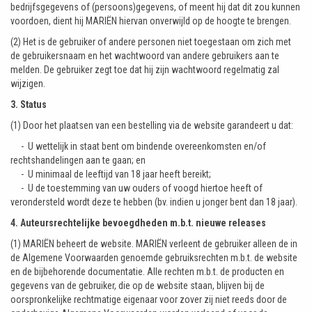
bedrijfsgegevens of (persoons)gegevens, of meent hij dat dit zou kunnen
voordoen, dient hij MARIËN hiervan onverwijld op de hoogte te brengen.
(2) Het is de gebruiker of andere personen niet toegestaan om zich met
de gebruikersnaam en het wachtwoord van andere gebruikers aan te
melden. De gebruiker zegt toe dat hij zijn wachtwoord regelmatig zal
wijzigen.
3. Status
(1) Door het plaatsen van een bestelling via de website garandeert u dat:
- U wettelijk in staat bent om bindende overeenkomsten en/of
rechtshandelingen aan te gaan; en
- U minimaal de leeftijd van 18 jaar heeft bereikt;
- U de toestemming van uw ouders of voogd hiertoe heeft of
verondersteld wordt deze te hebben
(bv. indien u jonger bent dan 18 jaar).
4. Auteursrechtelijke bevoegdheden m.b.t. nieuwe releases
(1) MARIËN beheert de website. MARIËN verleent de gebruiker alleen de in
de Algemene Voorwaarden genoemde gebruiksrechten m.b.t. de website
en de bijbehorende documentatie. Alle rechten m.b.t. de producten en
gegevens van de gebruiker, die op de website staan, blijven bij de
oorspronkelijke rechtmatige eigenaar voor zover zij niet reeds door de