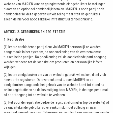
website van MARIËN kunnen geregistreerde eindgebruikers bestellingen
plaatsen en optioneel onmiddellijk betalen. MARIËN is noch partij noch
bemiddelaar bij deze gegevensuitwisseling maar stelt de gebruikers
alleen de hiervoor noodzakelijke infrastructuur ter beschikking.
ARTIKEL 2. GEBRUIKERS EN REGISTRATIE
1. Registratie
(1) Iedere aanbiedende partij dient via MARIËN persoonlijk te worden
aangemaakt in het systeem, na ondertekening van de overeenkomst
tussen beide partijen. Na goedkeuring zal de aanbiedende partij toegang
worden verleend tot de website om producten en persoonlijke info te
wijzigen.
(2) Iedere eindgebruiker die van de website gebruik wil maken, dient zich
hiervoor te registreren. De overeenkomst tussen MARIËN en de
eindgebruiker aangaande het gebruik van de website komt tot stand na
online registratie en na de bevestiging door MARIËN, in de regel per e-mail
of door toegang tot de website te verlenen.
(3) Het voor de registratie bedoelde registratieformulier (op de website) of
de ondertekende gebruikersovereenkomst, moet volledig en naar
waarheid ingevuld worden. Gebruikers zijn verplicht om wijzigingen van de