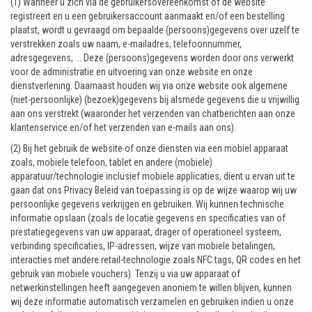
(1) Wanneer u zich via de gebruikersovereenkomst of de website
registreert en u een gebruikersaccount aanmaakt en/of een bestelling
plaatst, wordt u gevraagd om bepaalde (persoons)gegevens over uzelf te
verstrekken zoals uw naam, e-mailadres, telefoonnummer,
adresgegevens, ... Deze (persoons)gegevens worden door ons verwerkt
voor de administratie en uitvoering van onze website en onze
dienstverlening. Daarnaast houden wij via onze website ook algemene
(niet-persoonlijke) (bezoek)gegevens bij alsmede gegevens die u vrijwillig
aan ons verstrekt (waaronder het verzenden van chatberichten aan onze
klantenservice en/of het verzenden van e-mails aan ons).
(2) Bij het gebruik de website of onze diensten via een mobiel apparaat
zoals, mobiele telefoon, tablet en andere (mobiele)
apparatuur/technologie inclusief mobiele applicaties, dient u ervan uit te
gaan dat ons Privacy Beleid van toepassing is op de wijze waarop wij uw
persoonlijke gegevens verkrijgen en gebruiken. Wij kunnen technische
informatie opslaan (zoals de locatie gegevens en specificaties van of
prestatiegegevens van uw apparaat, drager of operationeel systeem,
verbinding specificaties, IP-adressen, wijze van mobiele betalingen,
interacties met andere retail-technologie zoals NFC tags, QR codes en het
gebruik van mobiele vouchers). Tenzij u via uw apparaat of
netwerkinstellingen heeft aangegeven anoniem te willen blijven, kunnen
wij deze informatie automatisch verzamelen en gebruiken indien u onze