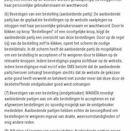
haar persoonlijke gebruikersnaam en wachtwoord.
(6) Bevestigen van een bestelling (aanbiedende partij): De aanbiedende
partij kan de geplaatste bestellingen op de website raadplegen na
inloggen met haar persoonlijke gebruikersnaam en wachtwoord. Door te
klikken op knop “Bestellingen” of een soortgelijke knop, krijgt de
aanbiedende partij een overzicht van deze bestellingen. Door op de regel
(rij) van de bestelling zelf te klikken, opent het scherm de nodige
besteldetails. In dit scherm heeft de aanbiedende partij de mogelijkheid
om een bestelling te accepteren of te weigeren door te klikken op de
relevante knoppen. Iedere bevestigings-pagina zichtbaar op de website,
iedere bevestigingse-mail en/of ieder SMS bericht dat de aanbiedende
partij hierover ontvangt bevestigen slechts dat de website de gekozen
actie goed heeft verwerkt en betekent niet zonder meer dat deze door de
desbetreffende eindgebruiker goed werd ontvangen.
(7) Bevestigen van een bestelling (eindgebruiker): MARIËN moedigt
aanbiedende partijen aan om alle bestellingen te accepteren en zal
afgewezen bestellingen zo spoedig mogelijk aan de eindgebruiker
mededelen. Aanbiedende partijen hebben echter de bevoegdheid om
bestellingen te weigeren ingeval van drukte, weersomstandigheden of
enig andere reden.