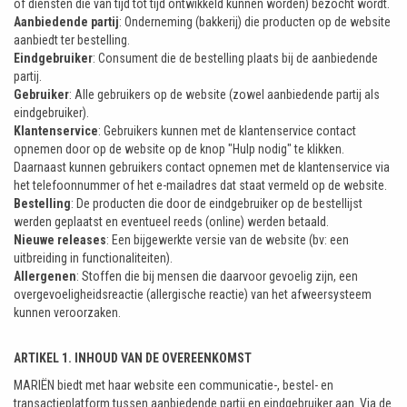
of diensten die van tijd tot tijd ontwikkeld kunnen worden) bezocht wordt.
Aanbiedende partij
: Onderneming (bakkerij) die producten op de website
aanbiedt ter bestelling.
Eindgebruiker
: Consument die de bestelling plaats bij de aanbiedende
partij.
Gebruiker
: Alle gebruikers op de website (zowel aanbiedende partij als
eindgebruiker).
Klantenservice
: Gebruikers kunnen met de klantenservice contact
opnemen door op de website op de knop "Hulp nodig" te klikken.
Daarnaast kunnen gebruikers contact opnemen met de klantenservice via
het telefoonnummer of het e-mailadres dat staat vermeld op de website.
Bestelling
: De producten die door de eindgebruiker op de bestellijst
werden geplaatst en eventueel reeds (online) werden betaald.
Nieuwe releases
: Een bijgewerkte versie van de website (bv: een
uitbreiding in functionaliteiten).
Allergenen
: Stoffen die bij mensen die daarvoor gevoelig zijn, een
overgevoeligheidsreactie (allergische reactie) van het afweersysteem
kunnen veroorzaken.
ARTIKEL 1. INHOUD VAN DE OVEREENKOMST
MARIËN biedt met haar website een communicatie-, bestel- en
transactieplatform tussen aanbiedende partij en eindgebruiker aan. Via de