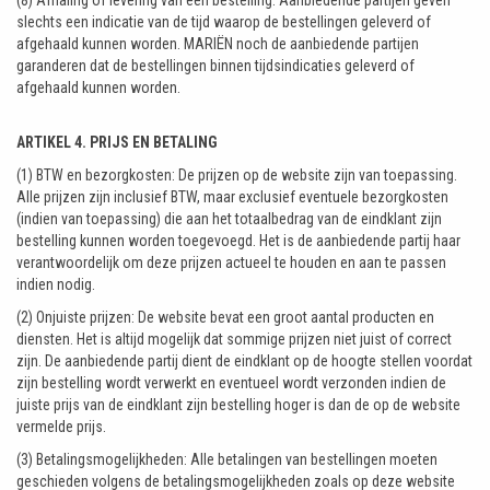
(8) Afhaling of levering van een bestelling: Aanbiedende partijen geven
slechts een indicatie van de tijd waarop de bestellingen geleverd of
afgehaald kunnen worden. MARIËN noch de aanbiedende partijen
garanderen dat de bestellingen binnen tijdsindicaties geleverd of
afgehaald kunnen worden.
ARTIKEL 4. PRIJS EN BETALING
(1) BTW en bezorgkosten: De prijzen op de website zijn van toepassing.
Alle prijzen zijn inclusief BTW, maar exclusief eventuele bezorgkosten
(indien van toepassing) die aan het totaalbedrag van de eindklant zijn
bestelling kunnen worden toegevoegd. Het is de aanbiedende partij haar
verantwoordelijk om deze prijzen actueel te houden en aan te passen
indien nodig.
(2) Onjuiste prijzen: De website bevat een groot aantal producten en
diensten. Het is altijd mogelijk dat sommige prijzen niet juist of correct
zijn. De aanbiedende partij dient de eindklant op de hoogte stellen voordat
zijn bestelling wordt verwerkt en eventueel wordt verzonden indien de
juiste prijs van de eindklant zijn bestelling hoger is dan de op de website
vermelde prijs.
(3) Betalingsmogelijkheden: Alle betalingen van bestellingen moeten
geschieden volgens de betalingsmogelijkheden zoals op deze website