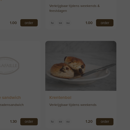
Verkrijgbaar tijdens weekends &
feestdagen
1.00
order
1.00
order
tu
sa
su
je sandwich
Krentenbol
 zadensandwich
Verkrijgbaar tijdens weekends
1.30
order
1.20
order
tu
sa
su