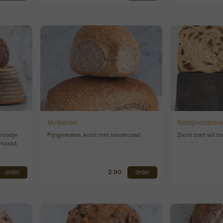
Volkoren
Rozijnenbroo
roodje
Fijngemalen, korst met sesamzaad
Zacht zoet wit b
amzaad,
order
2.90
order