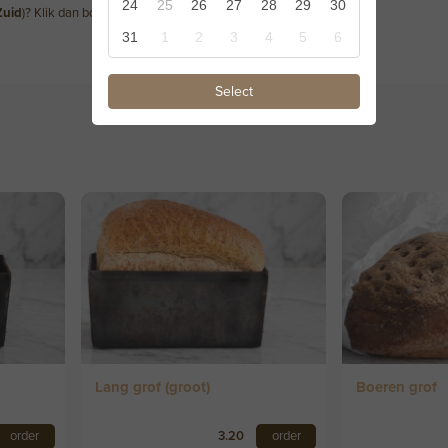
24
25
26
27
28
29
30
Zuid
)? Klik dan bovenaan op "Favoriete winkel" om dit te wijzigen.
31
1
2
3
4
5
6
Select
Lang grof (groot)
Boeren grof
order
3.20
order