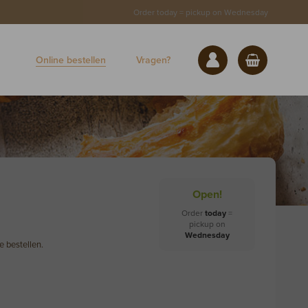
Order
today
= pickup on
Wednesday
Online bestellen
Vragen?
Open!
Order
today
=
pickup on
Wednesday
 bestellen.