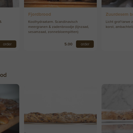
Fjordbrood
Zuurdesem b
 &
Koolhydraatarm. Scandinavisch
Licht grof tarwe
meergranen & zadenbroodje (lijnzaad,
korst, ambachteli
sesamzaad, zonnebloempitten)
order
5.00
order
ood