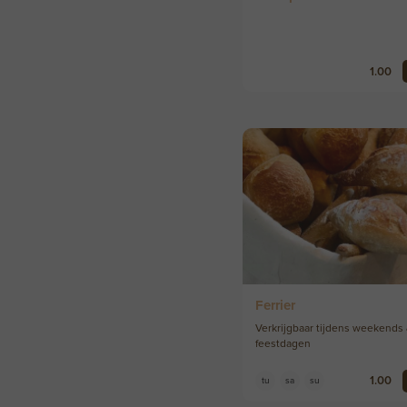
1.00
Ferrier
Verkrijgbaar tijdens weekends
feestdagen
1.00
tu
sa
su