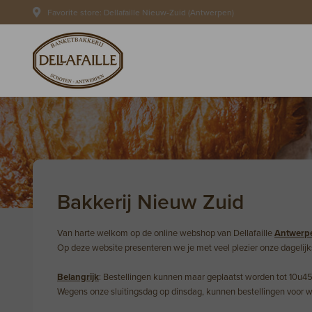
Favorite store: Dellafaille Nieuw-Zuid (Antwerpen)
Bakkerij Nieuw Zuid
Van harte welkom op de online webshop van Dellafaille
Antwerpe
Op deze website presenteren we je met veel plezier onze dagelij
Belangrijk
: Bestellingen kunnen maar geplaatst worden tot 10u45 
Wegens onze sluitingsdag op dinsdag, kunnen bestellingen voor