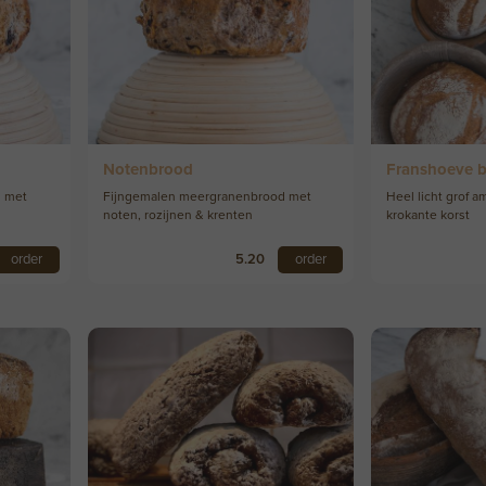
Notenbrood
Franshoeve 
d met
Fijngemalen meergranenbrood met
Heel licht grof a
noten, rozijnen & krenten
krokante korst
order
5.20
order