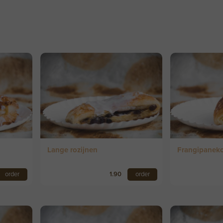
Lange rozijnen
Frangipanek
order
1.90
order