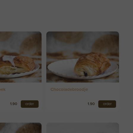
oek
Chocoladebroodje
1.90
order
1.90
order