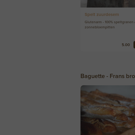
Spelt zuurdesem
Glutenarm - 100% speltgranen
zonnebloempitten
5.00
Baguette - Frans br