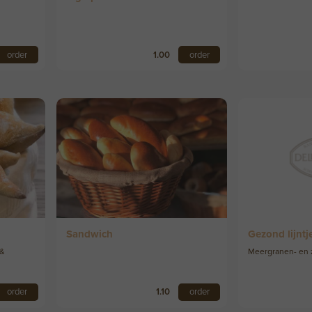
order
1.00
order
Sandwich
Gezond lijnt
 &
Meergranen- en
order
1.10
order