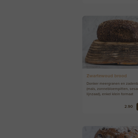
Zwartewoud brood
Donker meergranen en zadenb
(maïs, zonnebloempitten, ses
lijnzaad), enkel klein formaat
2.90