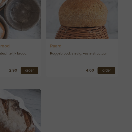
brood
Paard
mbachtelijk brood,
Roggebrood, stevig, vaste structuur
2.90
order
4.00
order