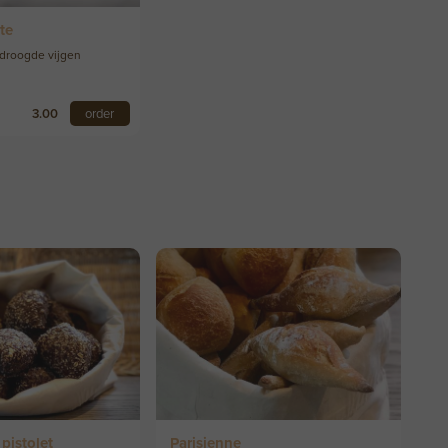
te
edroogde vijgen
3.00
order
pistolet
Parisienne