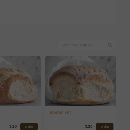
Boeren wit
3.20
order
3.20
order