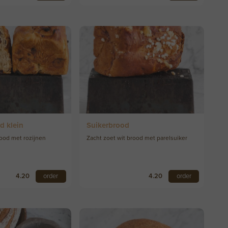
d klein
Suikerbrood
rood met rozijnen
Zacht zoet wit brood met parelsuiker
4.20
order
4.20
order