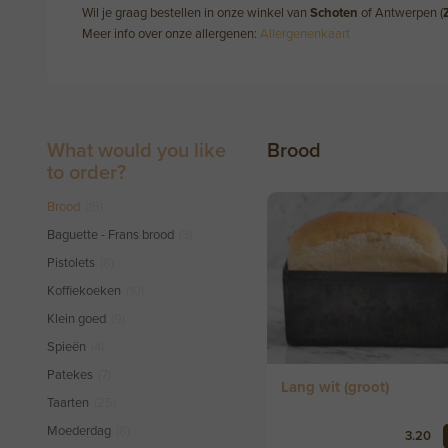
Wil je graag bestellen in onze winkel van
Schoten
of Antwerpen (
Meer info over onze allergenen:
Allergenenkaart
What would you like
Brood
to order?
Brood
(15)
Baguette - Frans brood
(3)
Pistolets
(8)
Koffiekoeken
(10)
Klein goed
(9)
Spieën
(4)
Patekes
(7)
Lang wit (groot)
Taarten
(25)
Moederdag
(8)
3.20