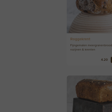
Roggekrent
Fijngemalen meergranenbroo
rozijnen & krenten
4.20