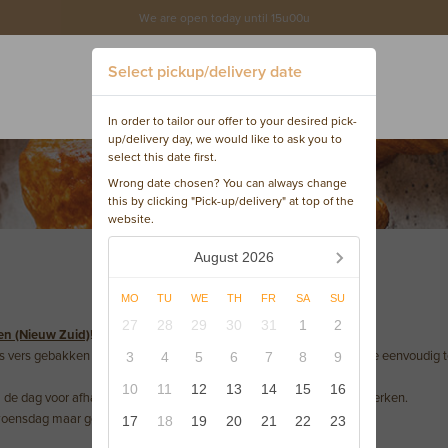
We are open today until 15u00u
Select pickup/delivery date
In order to tailor our offer to your desired pick-
up/delivery day, we would like to ask you to
select this date first.
Wrong date chosen? You can always change
this by clicking "Pick-up/delivery" at top of the
website.
August 2026
MO
TU
WE
TH
FR
SA
SU
27
28
29
30
31
1
2
n (Nieuw Zuid)
!
ks vers gebakken producten en geven we je de mogelijkheid om deze eenvoudig te
3
4
5
6
7
8
9
10
11
12
13
14
15
16
de dag voor afhaling. Zo kunnen wij jouw bestelling nog tijdig verwerken.
 woensdag maar geplaatst worden tot maandagmiddag (10u45).
17
18
19
20
21
22
23