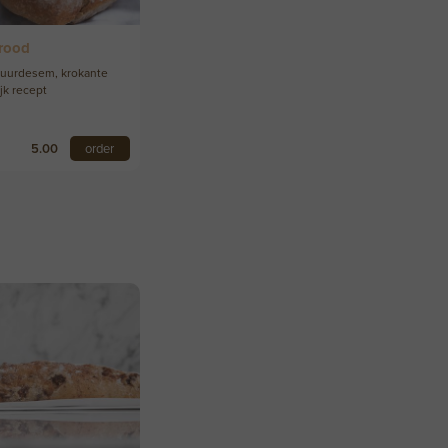
rood
 zuurdesem, krokante
jk recept
5.00
order