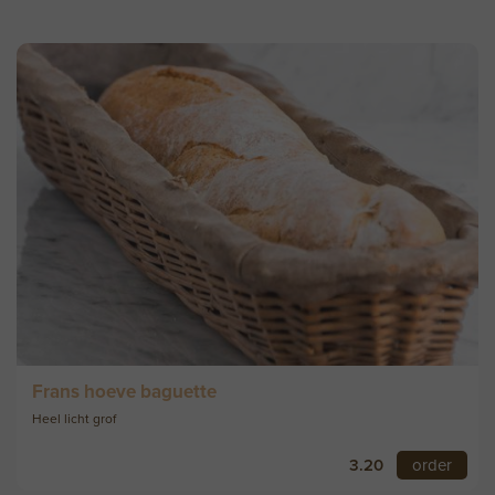
Frans hoeve baguette
Heel licht grof
3.20
order