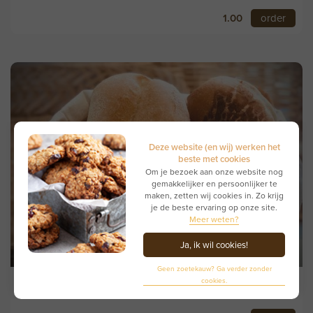
1.00
order
Deze website (en wij) werken het
beste met cookies
Om je bezoek aan onze website nog
gemakkelijker en persoonlijker te
maken, zetten wij cookies in. Zo krijg
je de beste ervaring op onze site.
Meer weten?
Ja, ik wil cookies!
Geen zoetekauw? Ga verder zonder
Vloerpistolet
cookies.