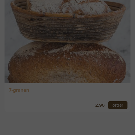
7-granen
2.90
order