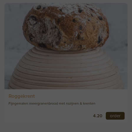
Roggekrent
Fijngemalen meergranenbrood met rozijnen & krenten
4.20
order