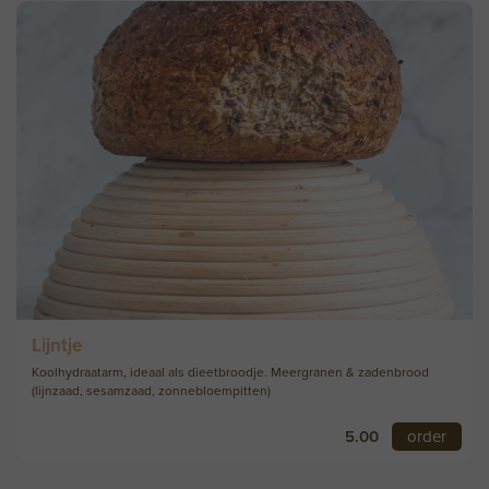
Lijntje
Koolhydraatarm, ideaal als dieetbroodje. Meergranen & zadenbrood
(lijnzaad, sesamzaad, zonnebloempitten)
5.00
order