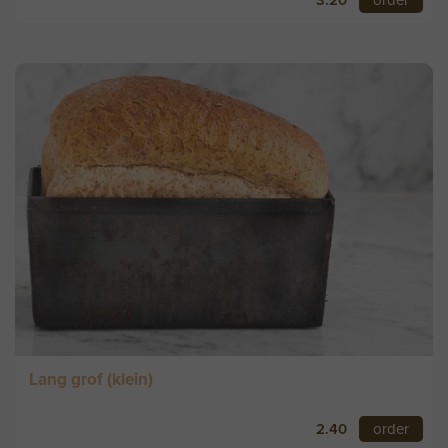
3.20
order
Lang grof (klein)
2.40
order