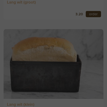
Lang wit (groot)
3.20
order
Lang wit (klein)