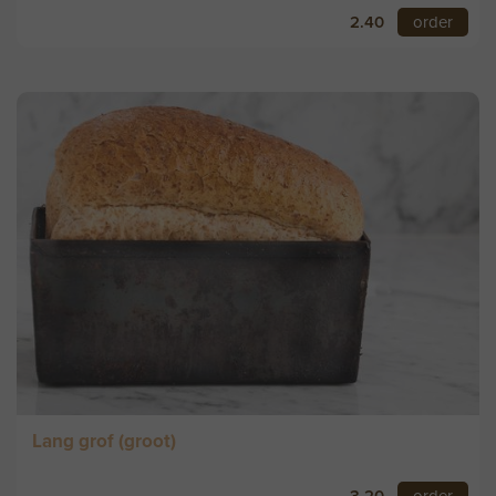
2.40
order
Lang grof (groot)