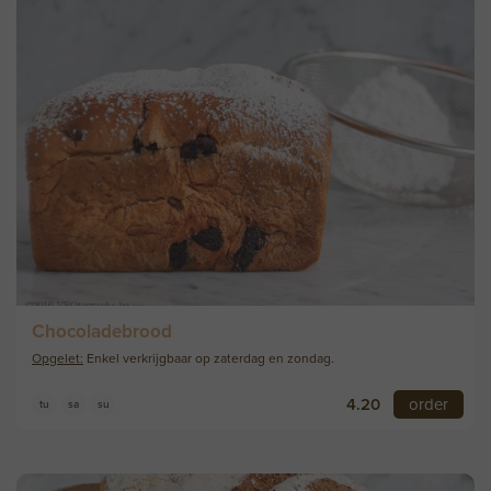
Chocoladebrood
Opgelet:
Enkel verkrijgbaar op zaterdag en zondag.
4.20
order
tu
sa
su