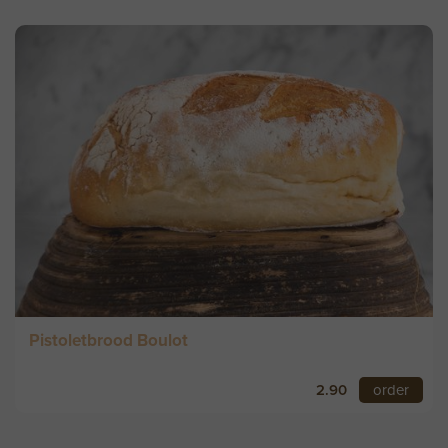
Pistoletbrood Boulot
2.90
order